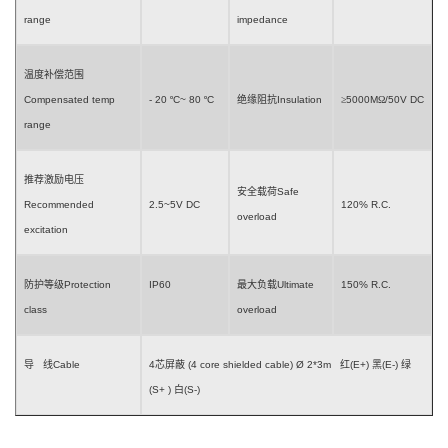
range
impedance
温度补偿范围
Compensated temp
- 20
º
C~ 80
º
C
绝缘阻抗
Insulation
≥
5000M
Ω
/50V DC
range
推荐激励电压
安全载荷
Safe
Recommended
2.5~5
V DC
120% R.C.
overload
excitation
防护等级
Protection
IP6
0
最大负载
Ultimate
150% R.C.
class
overload
导
线
Cable
4
芯屏蔽
(
4 core shielded cable
)
Ø 2
*3m
红
(E
+
)
黑
(E-)
绿
(S+
)
白
(S-)