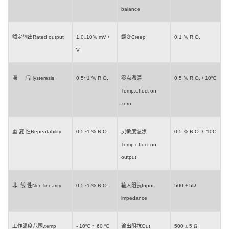
balance
额定输出
Rated output
1.0
±
10% mV /
蠕变
Creep
0.1 %
R.O.
V
滞
后
Hysteresis
0.5~1 %
R.O.
零点温漂
0.
5
%
R.O.
/
10
º
C
Temp.effect on
zero
重
复
性
Repeatability
0.5~1 %
R.O.
灵敏度温漂
0.
5
%
R.O.
/
º
10
C
Temp.effect on
output
非
线
性
Non-linearity
0.5~1 %
R.O.
输入阻抗
Input
500
±
5
Ω
impedance
工作温度范围
.
temp
- 10
º
C ~ 60
º
C
输出阻抗
Out
500
±
5
Ω